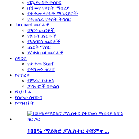
ብጁ የቀስት ትስስር
በሽመና የቀስት ማሰሪያ
የታተመ የቀስት ማሰሪያዎች
የተጠለፈ የቀስት ትስስር
Jacquard ጨርቆች
የቦርሳ ጨርቆች
የልብስ ጨርቆች
የአለባበስ ጨርቆች
ጨርቅ ማሰር
Waistcoat ጨርቆች
ስካርፍ
የታተመ Scarf
የተሸመነ Scarf
የተሰረቀ
የምረቃ ስቶልስ
ፓስተሮች ስቶልስ
የኪስ ካሬ
የስጦታ ስብስብ
የወገብ ኮት
100% ማይክሮ ፖሊስተር ተሸምኖ ...