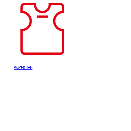
የወገብ ኮት