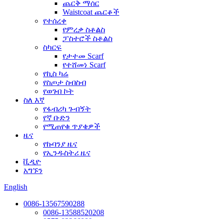
ጨርቅ ማሰር
Waistcoat ጨርቆች
የተሰረቀ
የምረቃ ስቶልስ
ፓስተሮች ስቶልስ
ስካርፍ
የታተመ Scarf
የተሸመነ Scarf
የኪስ ካሬ
የስጦታ ስብስብ
የወገብ ኮት
ስለ እኛ
የፋብሪካ ጉብኝት
የኛ ቡድን
የሚጠየቁ ጥያቄዎች
ዜና
የኩባንያ ዜና
የኢንዱስትሪ ዜና
ቪዲዮ
አግኙን
English
0086-13567590288
0086-13588520208