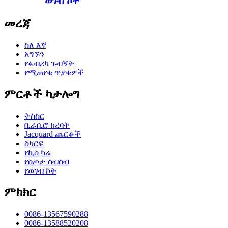
ወገብ ኮት
መረጃ
ስለ እኛ
አግኙን
የፋብሪካ ጉብኝት
የሚጠየቁ ጥያቄዎች
ምርቶች ካታሎግ
ትስስር
ቢራቢሮ ከረባት
Jacquard ጨርቆች
ስካርፍ
የኪስ ካሬ
የስጦታ ስብስብ
የወገብ ኮት
ምክክር
0086-13567590288
0086-13588520208