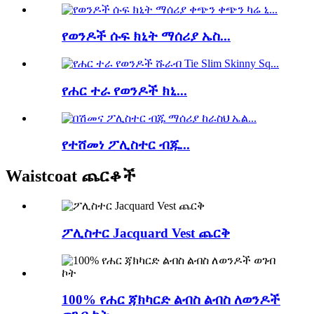
የወንዶች ሱፍ ክኒት ማሰሪያ ኤስ...
የሐር ተራ የወንዶች ክኒ...
የተሸመነ ፖሊስተር ብጁ...
Waistcoat ጨርቆች
ፖሊስተር Jacquard Vest ጨርቅ
100% የሐር ጃክካርድ ልብስ ልብስ ለወንዶች