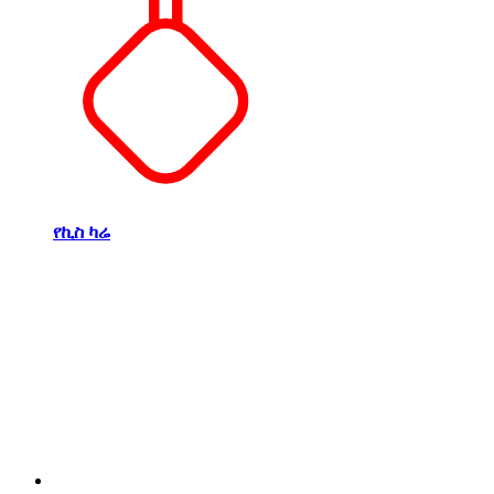
የኪስ ካሬ