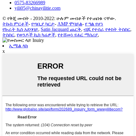
0575-83266989
yili05@chinayilitie.com
© የቅጂ መብት - 2010-2022: ሁሉም መብቶች የተጠበቁ ናቸው.
ትኩስ ምርቶች
-
የጣቢያ ካርታ
-
AMP ሞባይል
-
የ ግል የሆነ
የኩራት ኪስ አደባባይ
,
Satin Jacquard ጨርቅ
,
ብጁ የተሰራ የቀስት ትስስር
,
ትስስር
,
የወንዶች ኪስ ካሬዎች
,
የተሸመነ የሐር ማሰሪያ
,
ኢሜል ላክ
x