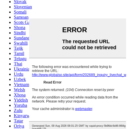
Slovak
Slovenian
Somali
Samoan
Scots Gaelic
Shona
Sindhi
Sundanese
Swahili
Tajik
Tamil
Telugu
Thai
Ukrainian
Urdu
Uzbek
Vietnamese
Welsh
Xhosa
Yiddish
Yoruba
Zulu
Kinyarwanda
Tatar
Oriya