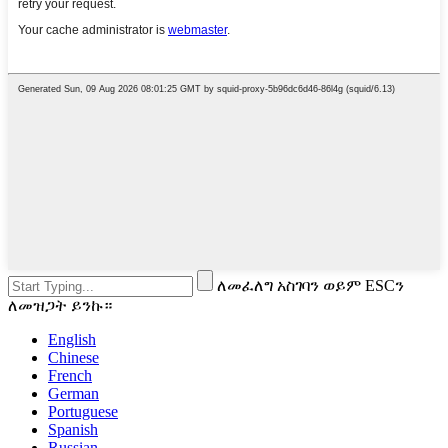
ለመፈለግ አስገባን ወይም ESCን
ለመዝጋት ይንኩ።
English
Chinese
French
German
Portuguese
Spanish
Russian