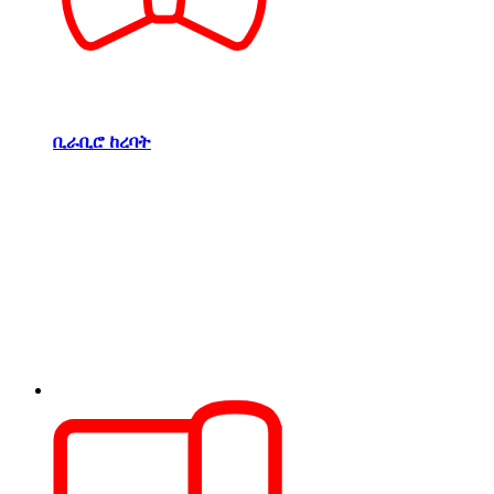
ቢራቢሮ ከረባት