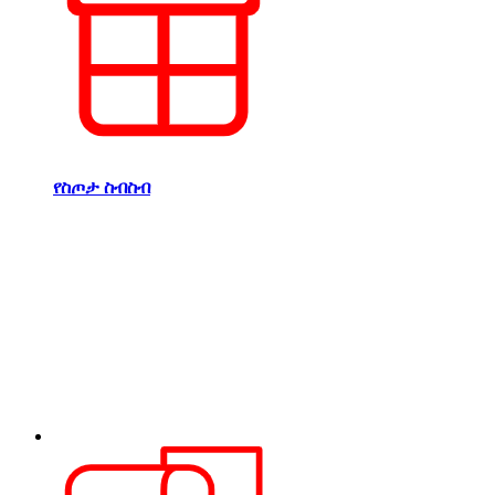
የስጦታ ስብስብ