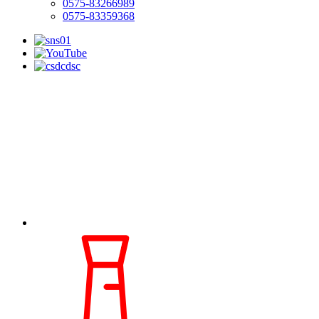
0575-83266989
0575-83359368