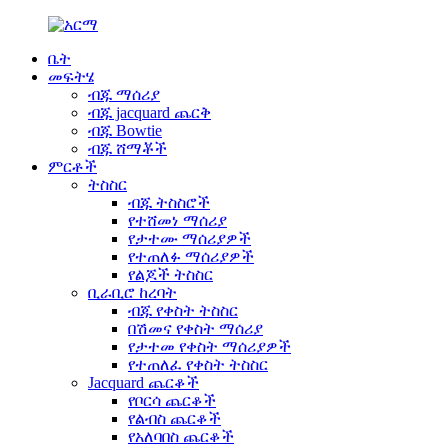
ቤት
መፍትሄ
ብጁ ማሰሪያ
ብጁ jacquard ጨርቅ
ብጁ Bowtie
ብጁ ሸማቾች
ምርቶች
ትስስር
ብጁ ትስስሮች
የተሸመነ ማሰሪያ
የታተሙ ማሰሪያዎች
የተጠለፉ ማሰሪያዎች
የልጆች ትስስር
ቢራቢሮ ከረባት
ብጁ የቀስት ትስስር
በሽመና የቀስት ማሰሪያ
የታተመ የቀስት ማሰሪያዎች
የተጠለፈ የቀስት ትስስር
Jacquard ጨርቆች
የቦርሳ ጨርቆች
የልብስ ጨርቆች
የአለባበስ ጨርቆች