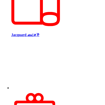
Jacquard ጨርቆች