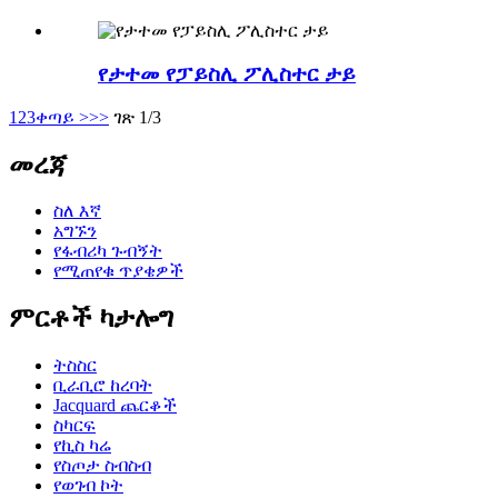
የታተመ የፓይስሊ ፖሊስተር ታይ
1
2
3
ቀጣይ >
>>
ገጽ 1/3
መረጃ
ስለ እኛ
አግኙን
የፋብሪካ ጉብኝት
የሚጠየቁ ጥያቄዎች
ምርቶች ካታሎግ
ትስስር
ቢራቢሮ ከረባት
Jacquard ጨርቆች
ስካርፍ
የኪስ ካሬ
የስጦታ ስብስብ
የወገብ ኮት