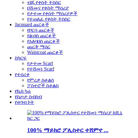
ብጁ የቀስት ትስስር
በሽመና የቀስት ማሰሪያ
የታተመ የቀስት ማሰሪያዎች
የተጠለፈ የቀስት ትስስር
Jacquard ጨርቆች
የቦርሳ ጨርቆች
የልብስ ጨርቆች
የአለባበስ ጨርቆች
ጨርቅ ማሰር
Waistcoat ጨርቆች
ስካርፍ
የታተመ Scarf
የተሸመነ Scarf
የተሰረቀ
የምረቃ ስቶልስ
ፓስተሮች ስቶልስ
የኪስ ካሬ
የስጦታ ስብስብ
የወገብ ኮት
100% ማይክሮ ፖሊስተር ተሸምኖ ...