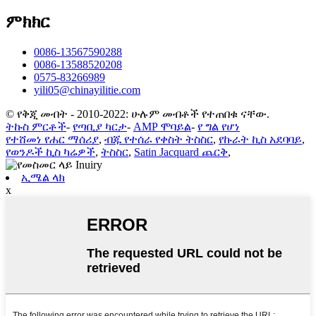
ምክክር
0086-13567590288
0086-13588520208
0575-83266989
yili05@chinayilitie.com
© የቅጂ መብት - 2010-2022: ሁሉም መብቶች የተጠበቁ ናቸው.
ትኩስ ምርቶች
-
የጣቢያ ካርታ
-
AMP ሞባይል
-
የ ግል የሆነ
የተሸመነ የሐር ማሰሪያ
,
ብጁ የተሰራ የቀስት ትስስር
,
የኩራት ኪስ አደባባይ
,
የወንዶች ኪስ ካሬዎች
,
ትስስር
,
Satin Jacquard ጨርቅ
,
ኢሜል ላክ
x