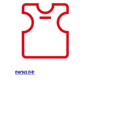
የወገብ ኮት