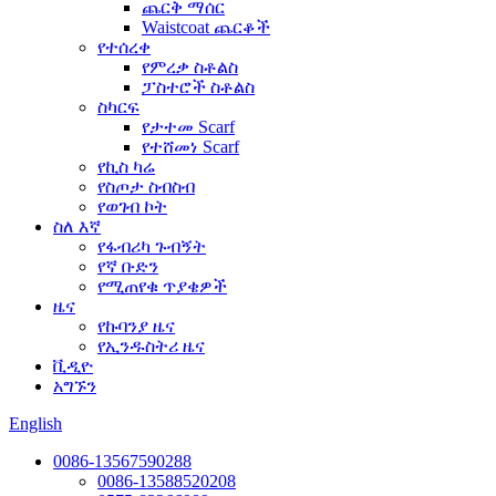
ጨርቅ ማሰር
Waistcoat ጨርቆች
የተሰረቀ
የምረቃ ስቶልስ
ፓስተሮች ስቶልስ
ስካርፍ
የታተመ Scarf
የተሸመነ Scarf
የኪስ ካሬ
የስጦታ ስብስብ
የወገብ ኮት
ስለ እኛ
የፋብሪካ ጉብኝት
የኛ ቡድን
የሚጠየቁ ጥያቄዎች
ዜና
የኩባንያ ዜና
የኢንዱስትሪ ዜና
ቪዲዮ
አግኙን
English
0086-13567590288
0086-13588520208