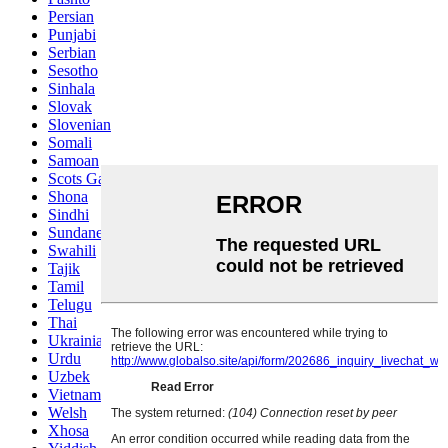
Persian
Punjabi
Serbian
Sesotho
Sinhala
Slovak
Slovenian
Somali
Samoan
Scots Gaelic
Shona
Sindhi
Sundanese
Swahili
Tajik
Tamil
Telugu
Thai
Ukrainian
Urdu
Uzbek
Vietnamese
Welsh
Xhosa