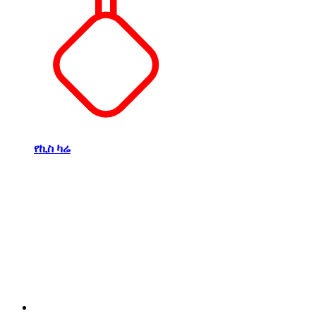
የኪስ ካሬ