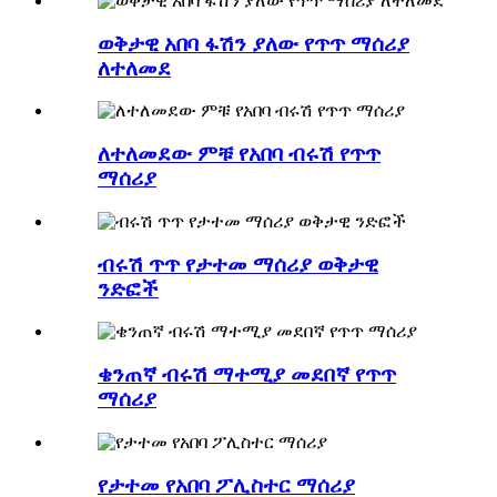
ወቅታዊ አበባ ፋሽን ያለው የጥጥ ማሰሪያ
ለተለመደ
ለተለመደው ምቹ የአበባ ብሩሽ የጥጥ
ማሰሪያ
ብሩሽ ጥጥ የታተመ ማሰሪያ ወቅታዊ
ንድፎች
ቄንጠኛ ብሩሽ ማተሚያ መደበኛ የጥጥ
ማሰሪያ
የታተመ የአበባ ፖሊስተር ማሰሪያ