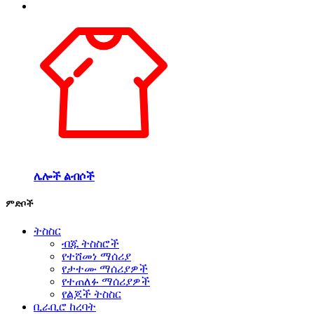
ሌሎች ልብሶች
ምድቦች
ትስስር
ብጁ ትስስሮች
የተሸመነ ማሰሪያ
የታተሙ ማሰሪያዎች
የተጠለፉ ማሰሪያዎች
የልጆች ትስስር
ቢራቢሮ ከረባት