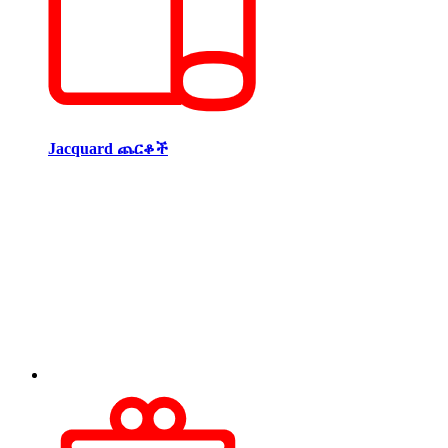
Jacquard ጨርቆች