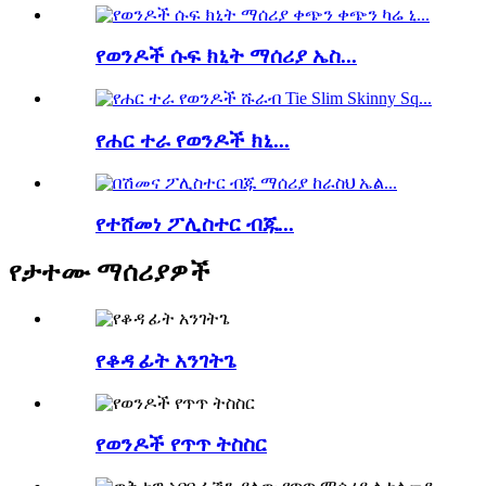
የወንዶች ሱፍ ክኒት ማሰሪያ ኤስ...
የሐር ተራ የወንዶች ክኒ...
የተሸመነ ፖሊስተር ብጁ...
የታተሙ ማሰሪያዎች
የቆዳ ፊት አንገትጌ
የወንዶች የጥጥ ትስስር