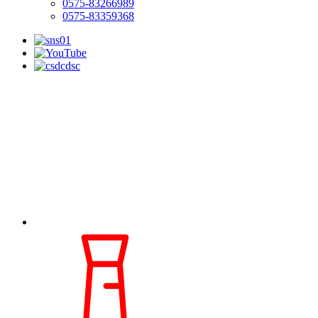
0575-83266989
0575-83359368