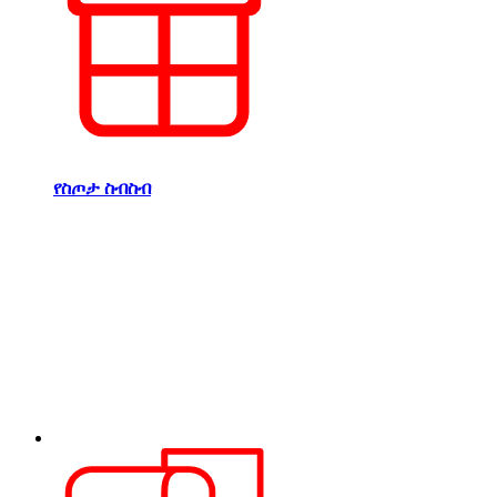
የስጦታ ስብስብ