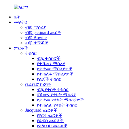
ቤት
መፍትሄ
ብጁ ማሰሪያ
ብጁ jacquard ጨርቅ
ብጁ Bowtie
ብጁ ሸማቾች
ምርቶች
ትስስር
ብጁ ትስስሮች
የተሸመነ ማሰሪያ
የታተሙ ማሰሪያዎች
የተጠለፉ ማሰሪያዎች
የልጆች ትስስር
ቢራቢሮ ከረባት
ብጁ የቀስት ትስስር
በሽመና የቀስት ማሰሪያ
የታተመ የቀስት ማሰሪያዎች
የተጠለፈ የቀስት ትስስር
Jacquard ጨርቆች
የቦርሳ ጨርቆች
የልብስ ጨርቆች
የአለባበስ ጨርቆች