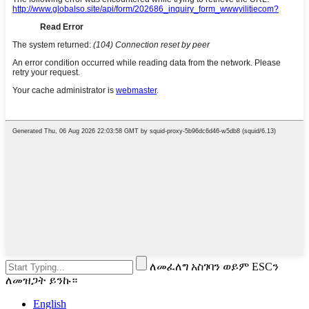
ለመፈለግ አስገባን ወይም ESCን
ለመዝጋት ይንኩ።
English