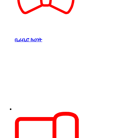
ቢራቢሮ ከረባት