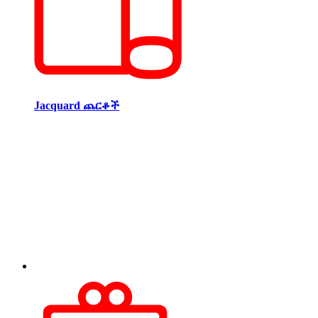
Jacquard ጨርቆች