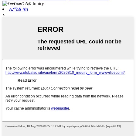
ኢሜል ላክ
x