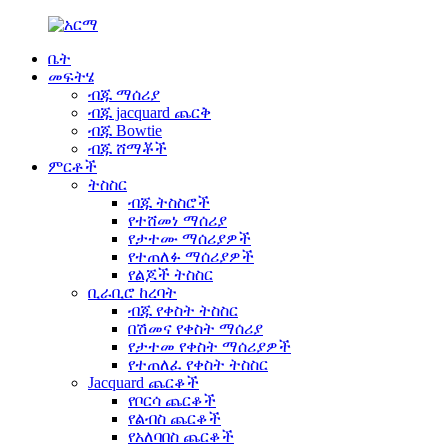
ቤት
መፍትሄ
ብጁ ማሰሪያ
ብጁ jacquard ጨርቅ
ብጁ Bowtie
ብጁ ሸማቾች
ምርቶች
ትስስር
ብጁ ትስስሮች
የተሸመነ ማሰሪያ
የታተሙ ማሰሪያዎች
የተጠለፉ ማሰሪያዎች
የልጆች ትስስር
ቢራቢሮ ከረባት
ብጁ የቀስት ትስስር
በሽመና የቀስት ማሰሪያ
የታተመ የቀስት ማሰሪያዎች
የተጠለፈ የቀስት ትስስር
Jacquard ጨርቆች
የቦርሳ ጨርቆች
የልብስ ጨርቆች
የአለባበስ ጨርቆች