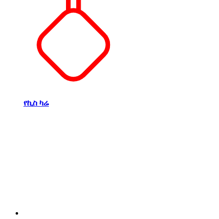
የኪስ ካሬ