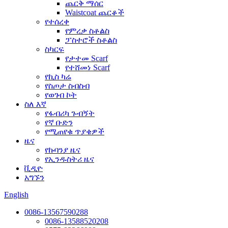
ጨርቅ ማሰር
Waistcoat ጨርቆች
የተሰረቀ
የምረቃ ስቶልስ
ፓስተሮች ስቶልስ
ስካርፍ
የታተመ Scarf
የተሸመነ Scarf
የኪስ ካሬ
የስጦታ ስብስብ
የወገብ ኮት
ስለ እኛ
የፋብሪካ ጉብኝት
የኛ ቡድን
የሚጠየቁ ጥያቄዎች
ዜና
የኩባንያ ዜና
የኢንዱስትሪ ዜና
ቪዲዮ
አግኙን
English
0086-13567590288
0086-13588520208