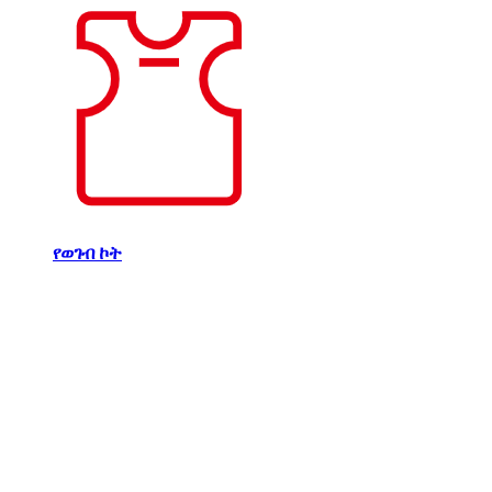
የወገብ ኮት