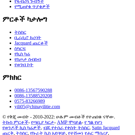
የፋብሪካ ጉብኝት
የሚጠየቁ ጥያቄዎች
ምርቶች ካታሎግ
ትስስር
ቢራቢሮ ከረባት
Jacquard ጨርቆች
ስካርፍ
የኪስ ካሬ
የስጦታ ስብስብ
የወገብ ኮት
ምክክር
0086-13567590288
0086-13588520208
0575-83266989
yili05@chinayilitie.com
© የቅጂ መብት - 2010-2022: ሁሉም መብቶች የተጠበቁ ናቸው.
ትኩስ ምርቶች
-
የጣቢያ ካርታ
-
AMP ሞባይል
-
የ ግል የሆነ
የወንዶች ኪስ ካሬዎች
,
ብጁ የተሰራ የቀስት ትስስር
,
Satin Jacquard
ጨርቅ
,
ትስስር
,
የኩራት ኪስ አደባባይ
,
የተሸመነ የሐር ማሰሪያ
,