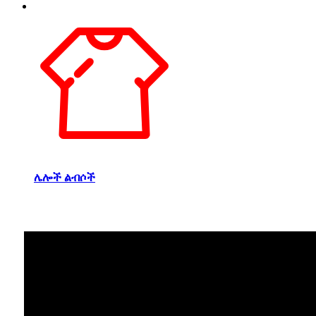
ሌሎች ልብሶች