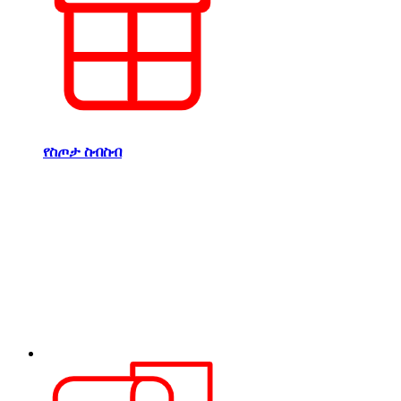
የስጦታ ስብስብ