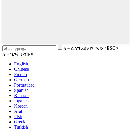
ለመፈለግ አስገባን ወይም ESCን
ለመዝጋት ይንኩ።
English
Chinese
French
German
Portuguese
Spanish
Russian
Japanese
Korean
Arabic
Irish
Greek
Turkish