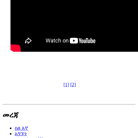
[1]
[2]
መረጃ
ስለ እኛ
አግኙን