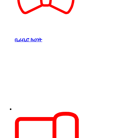
ቢራቢሮ ከረባት